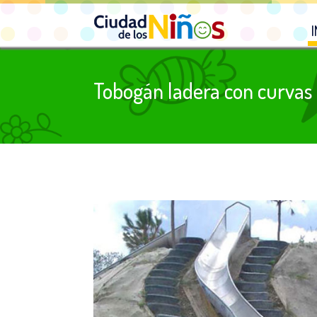
I
Tobogán ladera con curvas