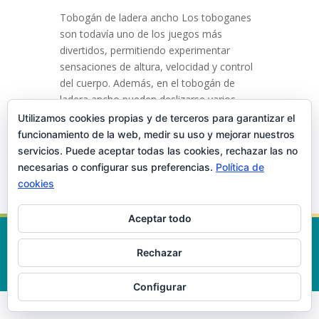
Tobogán de ladera ancho Los toboganes
son todavía uno de los juegos más
divertidos, permitiendo experimentar
sensaciones de altura, velocidad y control
del cuerpo. Además, en el tobogán de
ladera ancho pueden deslizarse varios
niños a la vez. Ver mapa del...
Utilizamos cookies propias y de terceros para garantizar el
funcionamiento de la web, medir su uso y mejorar nuestros
servicios. Puede aceptar todas las cookies, rechazar las no
necesarias o configurar sus preferencias.
Política de
cookies
Aceptar todo
©
2026
Ciudad de los Niños
-
Aviso
Legal
Rechazar
AyuntamientodeCabra
Configurar